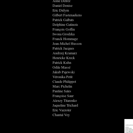
Anne Delrez
Daniel Denise
Eric Didym
Gilbert Fastenaekens
Patrick Galbats
Delphine Gatinois
François Goffin
Iwona Grodzka
Franck Hommage
Jean-Michel Husson
Patrick Jacques
Andrzej Kramarz
Henricke Kreck
Patrick Kuhn
Odile Massé
Jakub Pajewski
Véronika Petit
Claude Philippot
Marc Pichelin
Pauline Sales
Françoise Saur
Alexey Titarenko
Jaqueline Trichard
Eric Vazzoler
Chantal Vey